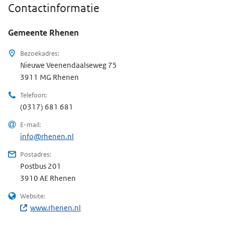
Contactinformatie
Gemeente Rhenen
Bezoekadres:
Nieuwe Veenendaalseweg 75
3 9 1 1 M G
3911 MG
Rhenen
Telefoon:
(0317) 681 681
E-mail:
info@rhenen.nl
Postadres:
Postbus
201
3 9 1 0 A E
3910 AE
Rhenen
Website:
www.rhenen.nl
(Opent in nieuw venster)