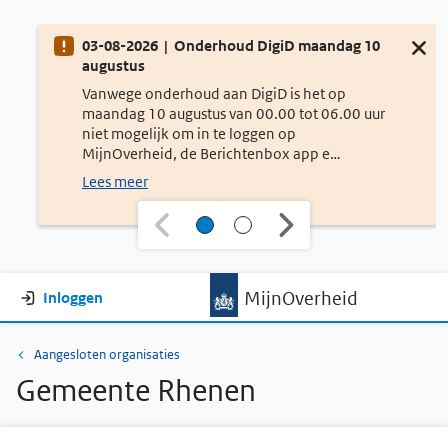
Onderhoud
03-08-2026 | Onderhoud DigiD maandag 10
Sluit d
augustus
Vanwege onderhoud aan DigiD is het op
maandag 10 augustus van 00.00 tot 06.00 uur
niet mogelijk om in te loggen op
MijnOverheid, de Berichtenbox app e…
Lees meer
Gebruikersmenu
MijnOverheid
Inloggen
Kruimelpad
Aangesloten organisaties
Gemeente Rhenen