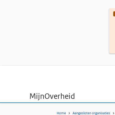
O
MijnOverheid
Kruimelpad
Home
Aangesloten organisaties