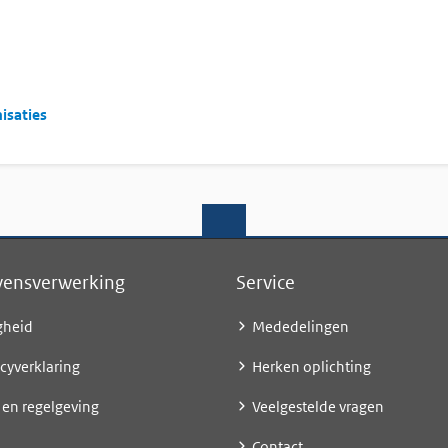
pent in nieuw venster)
nisaties
ensverwerking
Service
gheid
Mededelingen
acyverklaring
Herken oplichting
 en regelgeving
Veelgestelde vragen
Contact