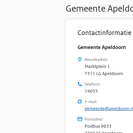
Gemeente Apeld
Contactinformatie
Gemeente Apeldoorn
Bezoekadres:
Marktplein 1
7 3 1 1 L G
7311 LG
Apeldoorn
Telefoon:
14055
E-mail:
gemeente@apeldoorn.n
Postadres:
Postbus
9033