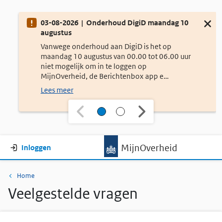
Onderhoud
03-08-2026 | Onderhoud DigiD maandag 10
Sluit d
augustus
Vanwege onderhoud aan DigiD is het op
maandag 10 augustus van 00.00 tot 06.00 uur
niet mogelijk om in te loggen op
MijnOverheid, de Berichtenbox app e…
Lees meer
Gebruikersmenu
MijnOverheid
Inloggen
Kruimelpad
Home
Veelgestelde vragen