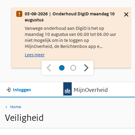
Onderhoud
03-08-2026 | Onderhoud DigiD maandag 10
Sluit d
augustus
Vanwege onderhoud aan DigiD is het op
maandag 10 augustus van 00.00 tot 06.00 uur
niet mogelijk om in te loggen op
MijnOverheid, de Berichtenbox app e…
Lees meer
Gebruikersmenu
MijnOverheid
Inloggen
Kruimelpad
Home
Veiligheid