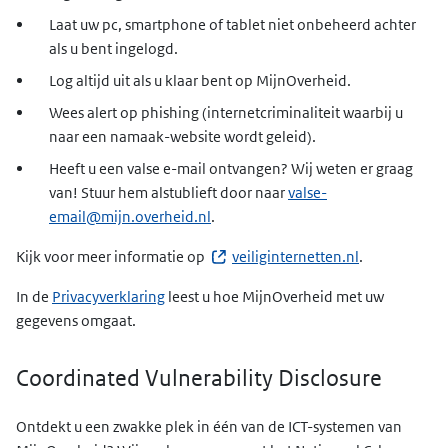
Laat uw pc, smartphone of tablet niet onbeheerd achter
als u bent ingelogd.
Log altijd uit als u klaar bent op MijnOverheid.
Wees alert op phishing (internetcriminaliteit waarbij u
naar een namaak-website wordt geleid).
Heeft u een valse e-mail ontvangen? Wij weten er graag
van! Stuur hem alstublieft door naar
valse-
email@mijn.overheid.nl
.
Kijk voor meer informatie op
veiliginternetten.nl
.
In de
Privacyverklaring
leest u hoe MijnOverheid met uw
gegevens omgaat.
Coordinated Vulnerability Disclosure
Ontdekt u een zwakke plek in één van de ICT-systemen van