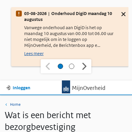
Onderhoud
03-08-2026 | Onderhoud DigiD maandag 10
Sluit d
augustus
Vanwege onderhoud aan DigiD is het op
maandag 10 augustus van 00.00 tot 06.00 uur
niet mogelijk om in te loggen op
MijnOverheid, de Berichtenbox app e…
Lees meer
Gebruikersmenu
MijnOverheid
Inloggen
Kruimelpad
Home
Wat is een bericht met
bezorgbevestiging