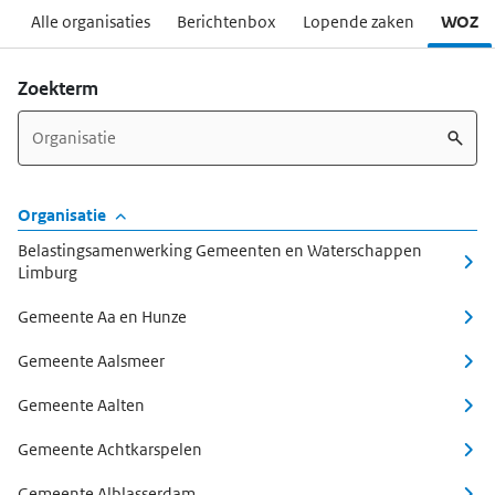
Alle organisaties
Berichtenbox
Lopende zaken
WOZ
-H
Zoekterm
Organisatie
Belastingsamenwerking Gemeenten en Waterschappen
Limburg
Gemeente Aa en Hunze
Gemeente Aalsmeer
Gemeente Aalten
Gemeente Achtkarspelen
Gemeente Alblasserdam