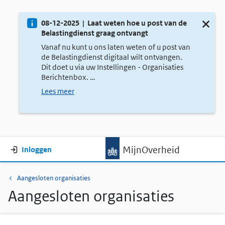
Nieuw
08-12-2025 | Laat weten hoe u post van de
Sluit de
Belastingdienst graag ontvangt
Vanaf nu kunt u ons laten weten of u post van
de Belastingdienst digitaal wilt ontvangen.
Dit doet u via uw Instellingen - Organisaties
Berichtenbox. …
Lees meer
Gebruikersmenu
MijnOverheid
Inloggen
Kruimelpad
Aangesloten organisaties
Aangesloten organisaties
Pagina menu