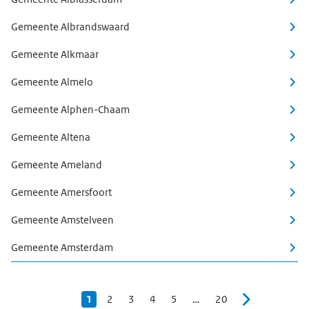
Gemeente Albrandswaard
Gemeente Alkmaar
Gemeente Almelo
Gemeente Alphen-Chaam
Gemeente Altena
Gemeente Ameland
Gemeente Amersfoort
Gemeente Amstelveen
Gemeente Amsterdam
U bevindt zich op pagina 1
1
Ga naar pagina 2
2
Ga naar pagina 3
3
Ga naar pagina 4
4
Ga naar pagina 5
5
…
Ga naar pagina 20
20
Volgende
Ga n